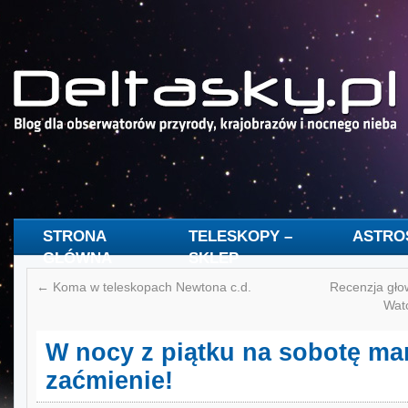
STRONA
TELESKOPY –
ASTR
GŁÓWNA
SKLEP
←
Koma w teleskopach Newtona c.d.
Recenzja głow
Watc
W nocy z piątku na sobotę m
zaćmienie!