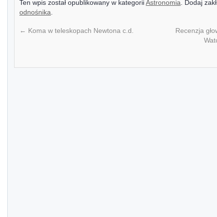
Ten wpis został opublikowany w kategorii
Astronomia
. Dodaj zak
odnośnika
.
←
Koma w teleskopach Newtona c.d.
Recenzja głow
Watc