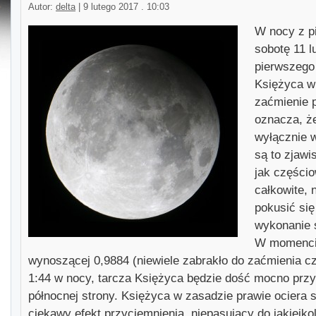
Autor:
delta
|
9 lutego 2017 . 10:03
W nocy z pi
sobotę 11 l
pierwszego
Księżyca w 
zaćmienie p
oznacza, że
wyłącznie w
są to zjawi
jak częścio
całkowite, 
pokusić się
wykonanie s
W momencie
wynoszącej 0,9884 (niewiele zabrakło do zaćmienia c
1:44 w nocy, tarcza Księżyca będzie dość mocno przy
północnej strony. Księżyca w zasadzie prawie ociera s
ciekawy efekt przyciemnienia, niepasujący do jakiejk