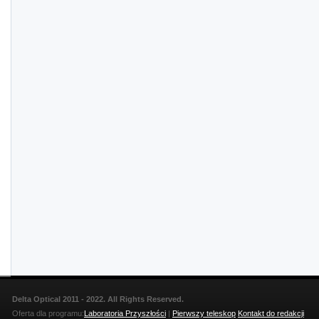
Delta Optical 2011 - 2022. All Rights Reserved.
Oferta dla programu:
Laboratoria Przyszłości
|
Pierwszy teleskop
Kontakt do redakcji